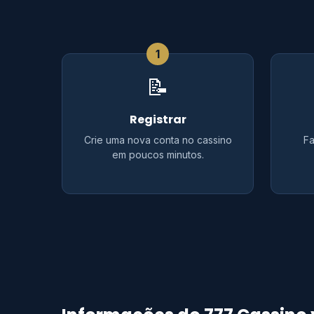
1
📝
Registrar
Crie uma nova conta no cassino
Fa
em poucos minutos.