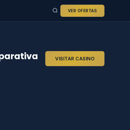
VER OFERTAS
parativa
VISITAR CASINO