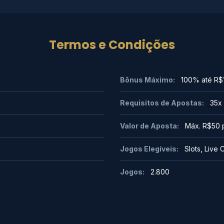
Termos e Condições
Bônus Máximo:
100% até R$1
Requisitos de Apostas:
35x
Valor de Aposta:
Máx. R$50 
Jogos Elegíveis:
Slots, Live 
Jogos:
2.800