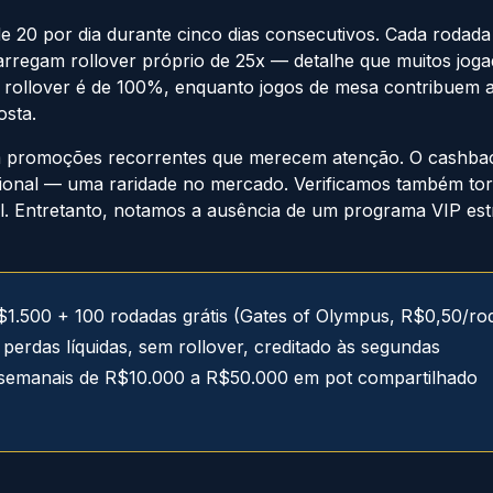
de 20 por dia durante cinco dias consecutivos. Cada rodad
arregam rollover próprio de 25x — detalhe que muitos joga
 o rollover é de 100%, enquanto jogos de mesa contribuem 
osta.
 promoções recorrentes que merecem atenção. O cashback
icional — uma raridade no mercado. Verificamos também to
. Entretanto, notamos a ausência de um programa VIP estr
$1.500 + 100 rodadas grátis (Gates of Olympus, R$0,50/ro
erdas líquidas, sem rollover, creditado às segundas
 semanais de R$10.000 a R$50.000 em pot compartilhado