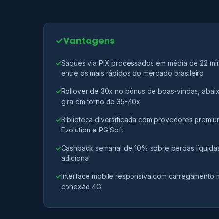
✓
Vantagens
✓
Saques via PIX processados em média de 22 min
entre os mais rápidos do mercado brasileiro
✓
Rollover de 30x no bônus de boas-vindas, abai
gira em torno de 35-40x
✓
Biblioteca diversificada com provedores premiu
Evolution e PG Soft
✓
Cashback semanal de 10% sobre perdas líquidas
adicional
✓
Interface mobile responsiva com carregamento 
conexão 4G