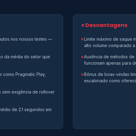
✗
Desvantagens
utos nos nossos testes —
✗
Limite máximo de saque m
alto volume comparado a
xo da média do setor que
✗
Ausência de métodos de s
funcionam apenas para d
m como Pragmatic Play,
✗
Bônus de boas-vindas lim
escalonado como oferecid
 sem exigência de rollover
médio de 2.1 segundos em