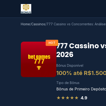
Ir
para
o
conteúdo
Home
/
Cassinos
/
777 Cassino vs Concorrentes: Anális
HOT
777 Cassino 
2026
Bônus Disponível
100% até R$1.500
Tipo de Bônus
Bônus de Primeiro Depósit
★
★
★
★
★
4.9