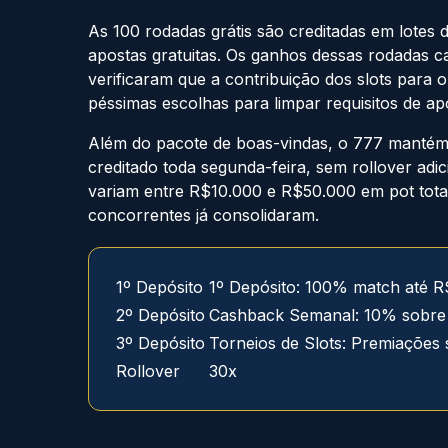
As 100 rodadas grátis são creditadas em lotes 
apostas gratuitas. Os ganhos dessas rodadas c
verificaram que a contribuição dos slots para
péssimas escolhas para limpar requisitos de ap
Além do pacote de boas-vindas, o 777 mantém
creditado toda segunda-feira, sem rollover ad
variam entre R$10.000 e R$50.000 em pot total
concorrentes já consolidaram.
1º Depósito
1º Depósito: 100% match até R
2º Depósito
Cashback Semanal: 10% sobre p
3º Depósito
Torneios de Slots: Premiações
Rollover
30x