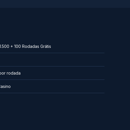
.500 + 100 Rodadas Grátis
por rodada
Casino