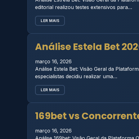
editorial realizou testes extensivos para…
LER MAIS
Análise Estela Bet 2
março 16, 2026
Análise Estela Bet: Visão Geral da Platafo
especialistas decidiu realizar uma…
LER MAIS
169bet vs Concorrent
março 16, 2026
Análise 169bet: Visão Geral da Plataforma 