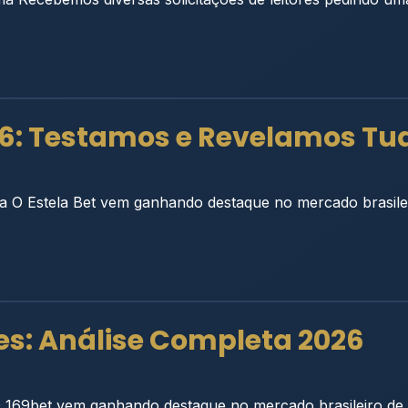
026: Testamos e Revelamos Tu
rma O Estela Bet vem ganhando destaque no mercado brasile
es: Análise Completa 2026
O 169bet vem ganhando destaque no mercado brasileiro de 