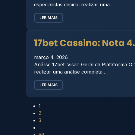
especialistas decidiu realizar uma…
LER MAIS
17bet Cassino: Nota 
março 4, 2026
Análise 17bet: Visão Geral da Plataforma O
realizar uma análise completa…
LER MAIS
1
2
3
…
59