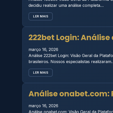
decidiu realizar uma análise completa…
LER MAIS
222bet Login: Anális
março 16, 2026
Análise 222bet Login: Visão Geral da Plat
brasileiros. Nossos especialistas realizaram
LER MAIS
Análise onabet.com: 
março 16, 2026
Análise onabet.com: Visão Geral da Plataf