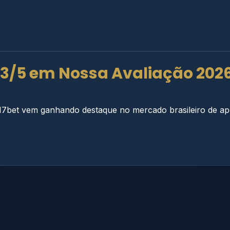
4.3/5 em Nossa Avaliação 202
 17bet vem ganhando destaque no mercado brasileiro de apo