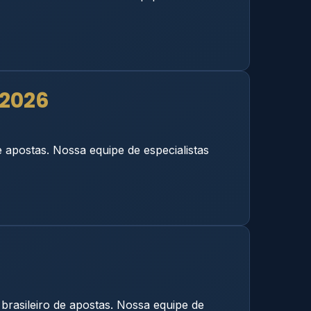
 2026
 apostas. Nossa equipe de especialistas
brasileiro de apostas. Nossa equipe de