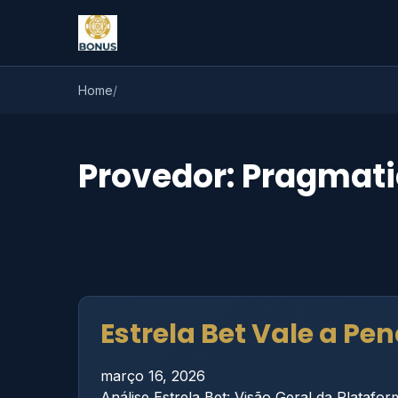
Ir
para
o
conteúdo
Home
/
Provedor:
Pragmati
Estrela Bet Vale a Pe
março 16, 2026
Análise Estrela Bet: Visão Geral da Platafo