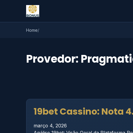
Ir
para
o
conteúdo
Home
/
Provedor:
Pragmati
19bet Cassino: Nota 
março 4, 2026
Análise 19bet: Visão Geral da Plataforma Re