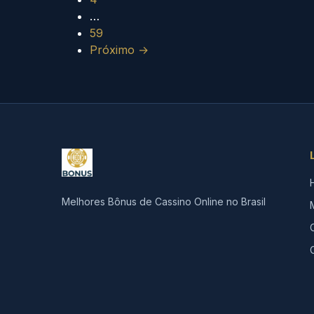
…
59
Próximo →
Melhores Bônus de Cassino Online no Brasil