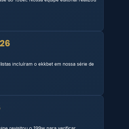
026
listas incluíram o ekkbet em nossa série de
6
pe revisitou o 199w para verificar