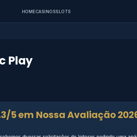
HOME
CASINOS
SLOTS
c Play
4.3/5 em Nossa Avaliação 202
cebemos diversas solicitações de leitores pedindo uma análi