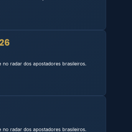
026
 no radar dos apostadores brasileiros.
 no radar dos apostadores brasileiros.