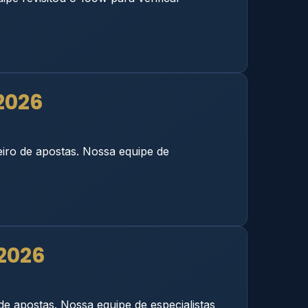
2026
iro de apostas. Nossa equipe de
 2026
e apostas. Nossa equipe de especialistas