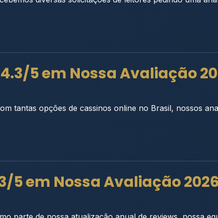
 4.3/5 em Nossa Avaliação 2
om tantas opções de cassinos online no Brasil, nossos ana
.3/5 em Nossa Avaliação 202
mo parte de nossa atualização anual de reviews, nossa equi