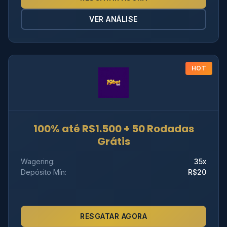
VER ANÁLISE
HOT
100% até R$1.500 + 50 Rodadas
Grátis
Wagering:
35x
Depósito Mín:
R$20
RESGATAR AGORA