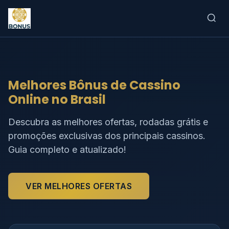
Ir
para
o
conteúdo
Melhores Bônus de Cassino
Online no Brasil
Descubra as melhores ofertas, rodadas grátis e
promoções exclusivas dos principais cassinos.
Guia completo e atualizado!
VER MELHORES OFERTAS