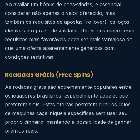
Ao avaliar um bônus de boas-vindas, é essencial
considerar não apenas o valor oferecido, mas
também os requisitos de apostas (rollover), os jogos
elegíveis e o prazo de validade. Um bônus menor com
requisitos mais favoráveis pode ser mais vantajoso do
que uma oferta aparentemente generosa com
condições restritivas.
Rodadas Grátis (Free Spins)
As rodadas grátis são extremamente populares entre
os jogadores brasileiros, especialmente aqueles que
preferem slots. Estas ofertas permitem girar os rolos
de máquinas caça-níqueis específicas sem usar seu
próprio dinheiro, mantendo a possibilidade de ganhar
prêmios reais.