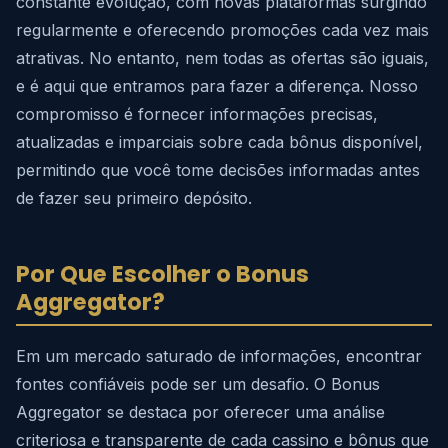
constante evolução, com novas plataformas surgindo
regularmente e oferecendo promoções cada vez mais
atrativas. No entanto, nem todas as ofertas são iguais,
e é aqui que entramos para fazer a diferença. Nosso
compromisso é fornecer informações precisas,
atualizadas e imparciais sobre cada bônus disponível,
permitindo que você tome decisões informadas antes
de fazer seu primeiro depósito.
Por Que Escolher o Bonus
Aggregator?
Em um mercado saturado de informações, encontrar
fontes confiáveis pode ser um desafio. O Bonus
Aggregator se destaca por oferecer uma análise
criteriosa e transparente de cada cassino e bônus que