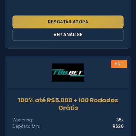
RESGATAR AGORA
VER ANÁLISE
HOT
100% até R$5.000 + 100 Rodadas
Grátis
Wagering:
35x
Depósito Mín:
R$20