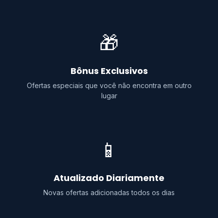
🎁
Bônus Exclusivos
Ofertas especiais que você não encontra em outro
lugar
📱
Atualizado Diariamente
Novas ofertas adicionadas todos os dias