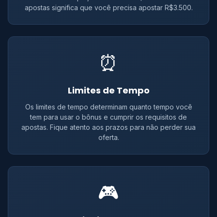
apostas significa que você precisa apostar R$3.500.
⏰
Limites de Tempo
Os limites de tempo determinam quanto tempo você
tem para usar o bônus e cumprir os requisitos de
apostas. Fique atento aos prazos para não perder sua
oferta.
🎮