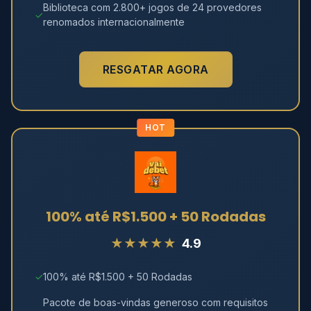
Biblioteca com 2.800+ jogos de 24 provedores
✓
renomados internacionalmente
RESGATAR AGORA
HOT
100% até R$1.500 + 50 Rodadas
★
★
★
★
★
4.9
✓
100% até R$1.500 + 50 Rodadas
Pacote de boas-vindas generoso com requisitos