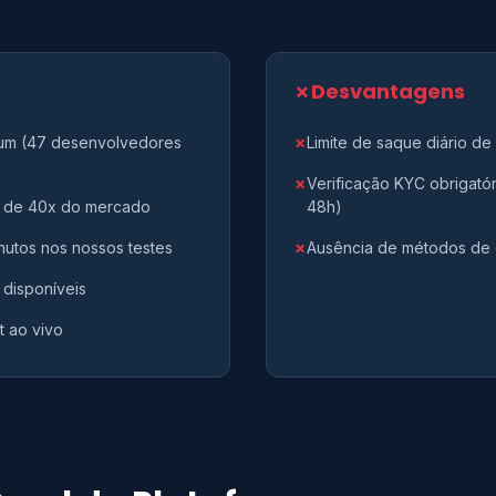
✗
Desvantagens
ium (47 desenvolvedores
✗
Limite de saque diário de 
✗
Verificação KYC obrigató
a de 40x do mercado
48h)
utos nos nossos testes
✗
Ausência de métodos de 
 disponíveis
t ao vivo