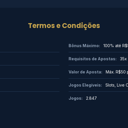
Termos e Condições
Bônus Máximo:
100% até R$5
Requisitos de Apostas:
35x
Valor de Aposta:
Máx. R$50 
Jogos Elegíveis:
Slots, Live 
Jogos:
2.847