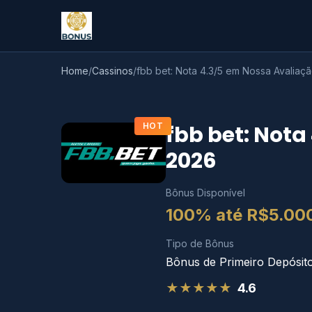
Ir
para
o
conteúdo
Home
/
Cassinos
/
fbb bet: Nota 4.3/5 em Nossa Avalia
HOT
fbb bet: Not
2026
Bônus Disponível
100% até R$5.000
Tipo de Bônus
Bônus de Primeiro Depósit
★
★
★
★
★
4.6