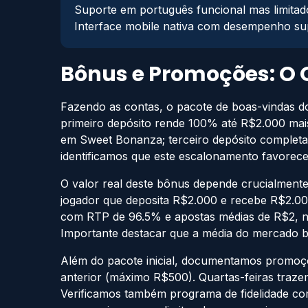
Suporte em português funcional mas limitad
Interface mobile nativa com desempenho su
Bônus e Promoções: O Q
Fazendo as contas, o pacote de boas-vindas do
primeiro depósito rende 100% até R$2.000 mai
em Sweet Bonanza; terceiro depósito complet
identificamos que este escalonamento favorece
O valor real deste bônus depende crucialmente
jogador que deposita R$2.000 e recebe R$2.000
com RTP de 96.5% e apostas médias de R$2, no
Importante destacar que a média do mercado br
Além do pacote inicial, documentamos promoç
anterior (máximo R$500). Quartas-feiras trazem
Verificamos também programa de fidelidade com 