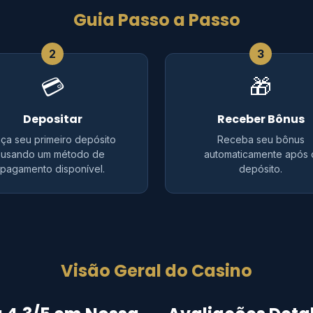
Guia Passo a Passo
2
3
💳
🎁
Depositar
Receber Bônus
ça seu primeiro depósito
Receba seu bônus
usando um método de
automaticamente após 
pagamento disponível.
depósito.
Visão Geral do Casino