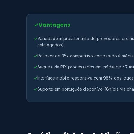
✓
Vantagens
✓
Variedade impressionante de provedores prem
catalogados)
✓
Rollover de 35x competitivo comparado à médi
✓
Saques via PIX processados em média de 47 min
✓
Interface mobile responsiva com 98% dos jogos
✓
Suporte em português disponível 18h/dia via cha