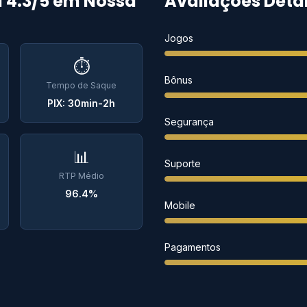
a 4.3/5 em Nossa
Avaliações Deta
Jogos
⏱️
Bônus
Tempo de Saque
PIX: 30min-2h
Segurança
📊
Suporte
RTP Médio
96.4%
Mobile
Pagamentos