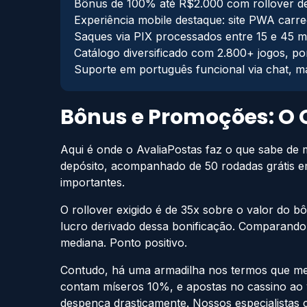
Bônus de 100% até R$2.000 com rollover de
Experiência mobile destaque: site PWA carr
Saques via PIX processados entre 15 e 45 m
Catálogo diversificado com 2.800+ jogos, p
Suporte em português funcional via chat, mas
Bônus e Promoções: O Q
Aqui é onde o AvaliaPostas faz o que sabe de
depósito, acompanhado de 50 rodadas grátis em
importantes.
O rollover exigido é de 35x sobre o valor do
lucro derivado dessa bonificação. Comparando 
mediana. Ponto positivo.
Contudo, há uma armadilha nos termos que me
contam míseros 10%, e apostas no cassino ao v
despenca drasticamente. Nossos especialistas c