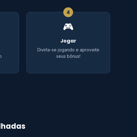
4
🎮
Jogar
Divirta-se jogando e aproveite
o
seus bônus!
lhadas