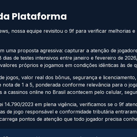
 da Plataforma
ews, nossa equipe revisitou o 9f para verificar melhorias 
 uma proposta agressiva: capturar a atenção de jogadores
dias de testes intensivos entre janeiro e fevereiro de 202
s valores próprios e jogamos em condições idênticas às de
 de jogos, valor real dos bônus, segurança e licenciament
e nota de 1 a 5, ponderada conforme relevância para o jog
 a cassinos online no Brasil acontecem pelo celular, segu
 14.790/2023 em plena vigência, verificamos se o 9f atend
as de jogo responsável e conformidade tributária entraram
carrega pontos de atenção que todo jogador precisa conhe