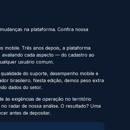
e mudanças na plataforma. Confira nossa
 mobile. Três anos depois, a plataforma
6, avaliando cada aspecto — do cadastro ao
 qualquer usuário comum.
o, qualidade do suporte, desempenho mobile e
ador brasileiro. Nesta edição, demos peso extra
ndo dados do setor.
e às exigências de operação no território
 no radar de nossa análise. O resultado? Uma
cer antes de depositar.