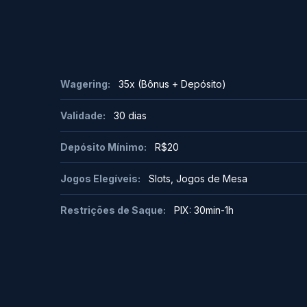
Wagering:
35x (Bônus + Depósito)
Validade:
30 dias
Depósito Mínimo:
R$20
Jogos Elegíveis:
Slots, Jogos de Mesa
Restrições de Saque:
PIX: 30min-1h