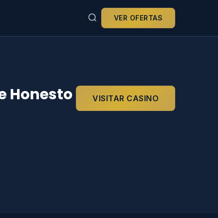
VER OFERTAS
 e Honesto
VISITAR CASINO