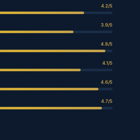
4.2/5
3.9/5
4.8/5
4.1/5
4.6/5
4.7/5