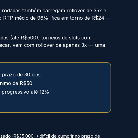
s rodadas também carregam rollover de 35x e
ndo RTP médio de 96%, fica em torno de R$24 —
das (até R$500), torneios de slots com
stacar, vem com rollover de apenas 3x — uma
 prazo de 30 dias
mínimo de R$50
 progressivo até 12%
ado (R$35.000+) difícil de cumprir no prazo de