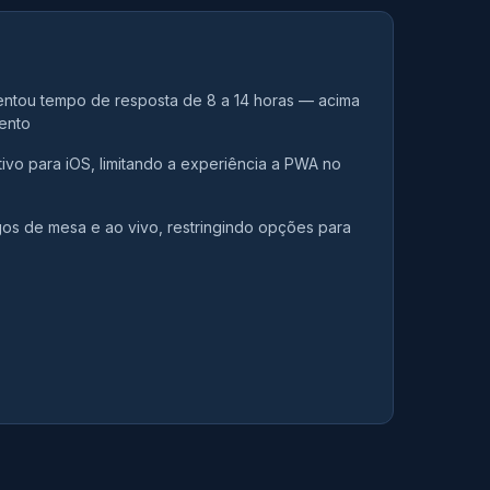
entou tempo de resposta de 8 a 14 horas — acima
ento
tivo para iOS, limitando a experiência a PWA no
gos de mesa e ao vivo, restringindo opções para