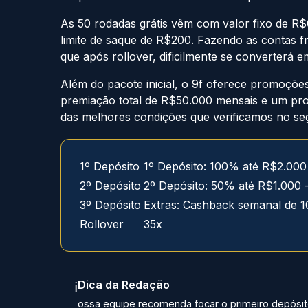
As 50 rodadas grátis vêm com valor fixo de R
limite de saque de R$200. Fazendo as contas 
que após rollover, dificilmente se converterá 
Além do pacote inicial, o 9f oferece promoçõe
premiação total de R$50.000 mensais e um pro
das melhores condições que verificamos no se
1º Depósito
1º Depósito: 100% até R$2.000
2º Depósito
2º Depósito: 50% até R$1.000 
3º Depósito
Extras: Cashback semanal de 1
Rollover
35x
Dica da Redação
ℹ️
ossa equipe recomenda focar o primeiro depósit