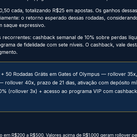
$0,50 cada, totalizando R$25 em apostas. Os ganhos dessa
friamente: o retorno esperado dessas rodadas, considera
em saque expressivo.
s recorrentes: cashback semanal de 10% sobre perdas líqui
grama de fidelidade com sete níveis. O cashback, vale de
gmento.
 + 50 Rodadas Grátis em Gates of Olympus — rollover 35x,
— rollover 40x, prazo de 21 dias, ativação com depósito 
0% (rollover 3x) + acesso ao programa VIP com cashback
o em R$200 a R$500. Valores acima de R$1.000 geram rollover pes