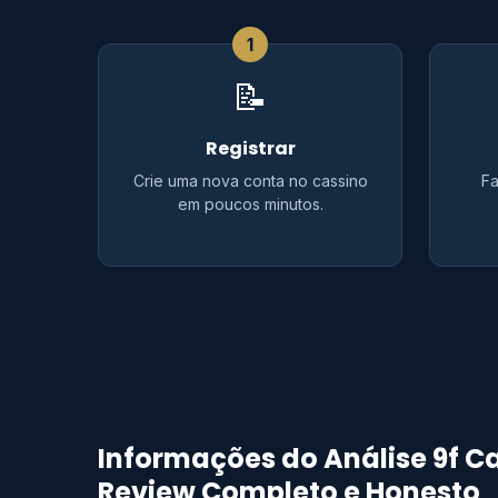
1
📝
Registrar
Crie uma nova conta no cassino
Fa
em poucos minutos.
Informações do Análise 9f Ca
Review Completo e Honesto