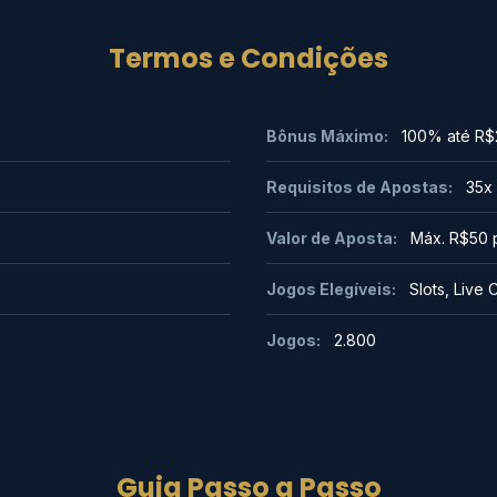
Termos e Condições
Bônus Máximo:
100% até R$2
Requisitos de Apostas:
35x
Valor de Aposta:
Máx. R$50 
Jogos Elegíveis:
Slots, Live 
Jogos:
2.800
Guia Passo a Passo