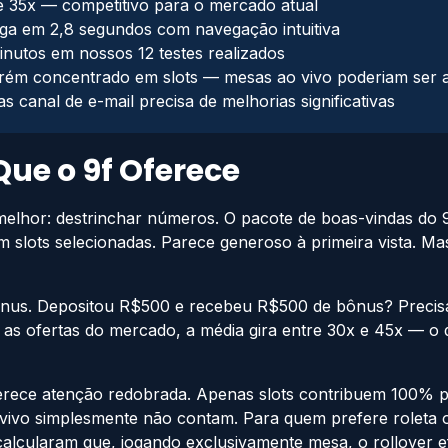
 35x — competitivo para o mercado atual
ega em 2,8 segundos com navegação intuitiva
inutos em nossos 12 testes realizados
orém concentrado em slots — mesas ao vivo poderiam ser 
 canal de e-mail precisa de melhorias significativas
ue o 9f Oferece
 melhor: destrinchar números. O pacote de boas-vindas do
 slots selecionadas. Parece generoso à primeira vista. M
 bônus. Depositou R$500 e recebeu R$500 de bônus? Precis
as ofertas do mercado, a média gira entre 30x e 45x — o q
rece atenção redobrada. Apenas slots contribuem 100% p
ivo simplesmente não contam. Para quem prefere roleta ou
alcularam que, jogando exclusivamente mesa, o rollover efe