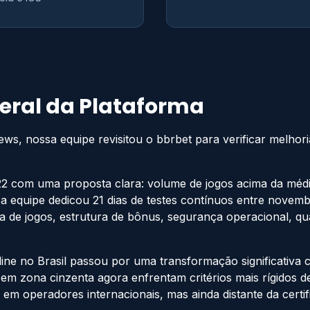
Geral da Plataforma
ews, nossa equipe revisitou o bbrbet para verificar melho
 com uma proposta clara: volume de jogos acima da média 
sa equipe dedicou 21 dias de testes contínuos entre novem
teca de jogos, estrutura de bônus, segurança operacional, q
ine no Brasil passou por uma transformação significativa 
m zona cinzenta agora enfrentam critérios mais rígidos d
 operadores internacionais, mas ainda distante da certif