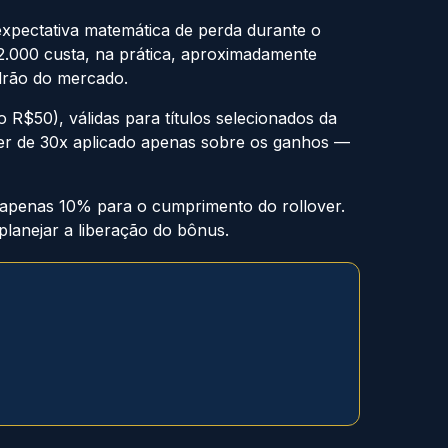
expectativa matemática de perda durante o
.000 custa, na prática, aproximadamente
drão do mercado.
R$50), válidas para títulos selecionados da
er de 30x aplicado apenas sobre os ganhos —
om apenas 10% para o cumprimento do rollover.
lanejar a liberação do bônus.