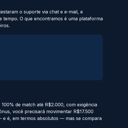
estaram o suporte via chat e e-mail, e
s de tempo. O que encontramos é uma plataforma
iros.
de 100% de match até R$2.000, com exigência
bônus, você precisará movimentar R$17.500
a — e é, em termos absolutos — mas se compara