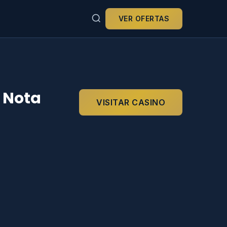
VER OFERTAS
, Nota
VISITAR CASINO