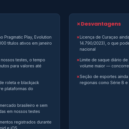
✗
Desvantagens
Pragmatic Play, Evolution
✗
Licença de Curaçao ainda 
00 títulos ativos em janeiro
14.790/2023), o que pode
nacional
 nossos testes, o tempo
✗
Limite de saque diário de
utos para valores até
volume maior — concorr
✗
Seção de esportes ainda
de roleta e blackjack
regionais como Série B e
re plataformas do
mercado brasileiro e sem
adas em nossos testes
amentos registrados durante
roid e iOS