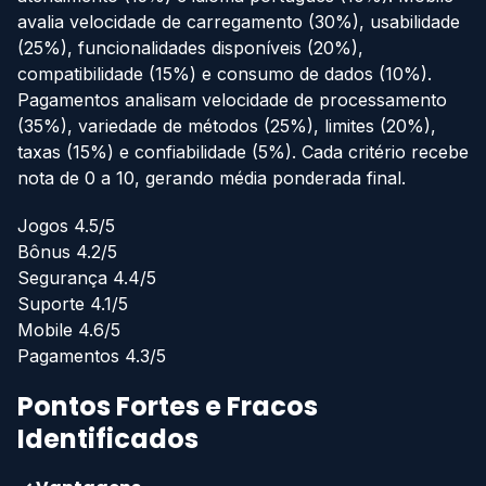
avalia velocidade de carregamento (30%), usabilidade
(25%), funcionalidades disponíveis (20%),
compatibilidade (15%) e consumo de dados (10%).
Pagamentos analisam velocidade de processamento
(35%), variedade de métodos (25%), limites (20%),
taxas (15%) e confiabilidade (5%). Cada critério recebe
nota de 0 a 10, gerando média ponderada final.
Jogos
4.5/5
Bônus
4.2/5
Segurança
4.4/5
Suporte
4.1/5
Mobile
4.6/5
Pagamentos
4.3/5
Pontos Fortes e Fracos
Identificados