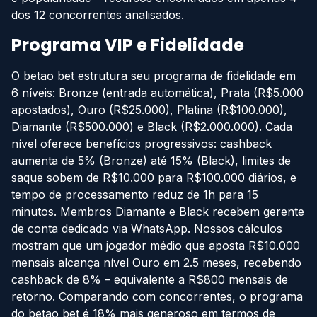
dos 12 concorrentes analisados.
Programa VIP e Fidelidade
O betao bet estrutura seu programa de fidelidade em
6 níveis: Bronze (entrada automática), Prata (R$5.000
apostados), Ouro (R$25.000), Platina (R$100.000),
Diamante (R$500.000) e Black (R$2.000.000). Cada
nível oferece benefícios progressivos: cashback
aumenta de 5% (Bronze) até 15% (Black), limites de
saque sobem de R$10.000 para R$100.000 diários, e
tempo de processamento reduz de 1h para 15
minutos. Membros Diamante e Black recebem gerente
de conta dedicado via WhatsApp. Nossos cálculos
mostram que um jogador médio que aposta R$10.000
mensais alcança nível Ouro em 2.5 meses, recebendo
cashback de 8% – equivalente a R$800 mensais de
retorno. Comparando com concorrentes, o programa
do betao bet é 18% mais generoso em termos de