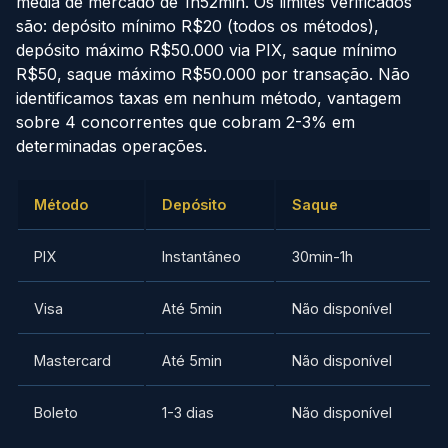
média de mercado de 1h52min. Os limites verificados
são: depósito mínimo R$20 (todos os métodos),
depósito máximo R$50.000 via PIX, saque mínimo
R$50, saque máximo R$50.000 por transação. Não
identificamos taxas em nenhum método, vantagem
sobre 4 concorrentes que cobram 2-3% em
determinadas operações.
Método
Depósito
Saque
PIX
Instantâneo
30min-1h
Visa
Até 5min
Não disponível
Mastercard
Até 5min
Não disponível
Boleto
1-3 dias
Não disponível