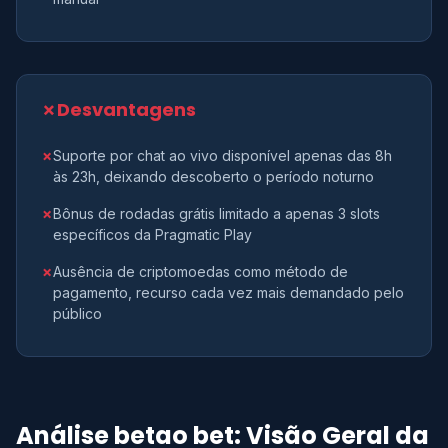
✗
Desvantagens
✗
Suporte por chat ao vivo disponível apenas das 8h
às 23h, deixando descoberto o período noturno
✗
Bônus de rodadas grátis limitado a apenas 3 slots
específicos da Pragmatic Play
✗
Ausência de criptomoedas como método de
pagamento, recurso cada vez mais demandado pelo
público
Análise betao bet: Visão Geral da