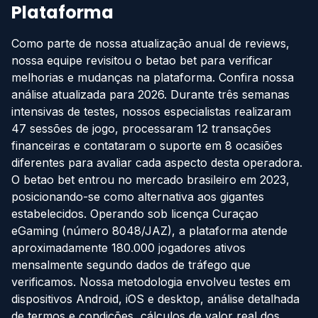
Plataforma
Como parte de nossa atualização anual de reviews,
nossa equipe revisitou o betao bet para verificar
melhorias e mudanças na plataforma. Confira nossa
análise atualizada para 2026. Durante três semanas
intensivas de testes, nossos especialistas realizaram
47 sessões de jogo, processaram 12 transações
financeiras e contataram o suporte em 8 ocasiões
diferentes para avaliar cada aspecto desta operadora.
O betao bet entrou no mercado brasileiro em 2023,
posicionando-se como alternativa aos gigantes
estabelecidos. Operando sob licença Curaçao
eGaming (número 8048/JAZ), a plataforma atende
aproximadamente 180.000 jogadores ativos
mensalmente segundo dados de tráfego que
verificamos. Nossa metodologia envolveu testes em
dispositivos Android, iOS e desktop, análise detalhada
de termos e condições, cálculos de valor real dos