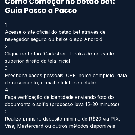
Como Começar no betao bet:
Guia Passo a Passo
1
Acesse o site oficial do betao bet através de
navegador seguro ou baixe o app Android
2
Clique no botão 'Cadastrar' localizado no canto
superior direito da tela inicial
3
Preencha dados pessoais: CPF, nome completo, data
de nascimento, e-mail e telefone celular
4
Faça verificação de identidade enviando foto do
documento e selfie (processo leva 15-30 minutos)
5
Realize primeiro depósito mínimo de R$20 via PIX,
Visa, Mastercard ou outros métodos disponíveis