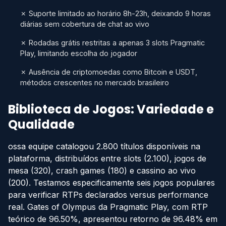
✗
Suporte limitado ao horário 8h-23h, deixando 9 horas
diárias sem cobertura de chat ao vivo
✗
Rodadas grátis restritas a apenas 3 slots Pragmatic
Play, limitando escolha do jogador
✗
Ausência de criptomoedas como Bitcoin e USDT,
métodos crescentes no mercado brasileiro
Biblioteca de Jogos: Variedade e
Qualidade
ossa equipe catalogou 2.800 títulos disponíveis na
plataforma, distribuídos entre slots (2.100), jogos de
mesa (320), crash games (180) e cassino ao vivo
(200). Testamos especificamente seis jogos populares
para verificar RTPs declarados versus performance
real. Gates of Olympus da Pragmatic Play, com RTP
teórico de 96.50%, apresentou retorno de 96.48% em