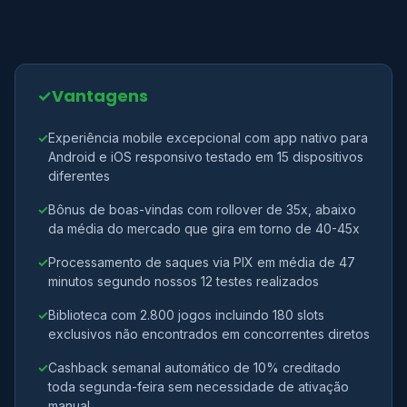
✓
Vantagens
✓
Experiência mobile excepcional com app nativo para
Android e iOS responsivo testado em 15 dispositivos
diferentes
✓
Bônus de boas-vindas com rollover de 35x, abaixo
da média do mercado que gira em torno de 40-45x
✓
Processamento de saques via PIX em média de 47
minutos segundo nossos 12 testes realizados
✓
Biblioteca com 2.800 jogos incluindo 180 slots
exclusivos não encontrados em concorrentes diretos
✓
Cashback semanal automático de 10% creditado
toda segunda-feira sem necessidade de ativação
manual