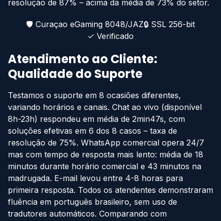
resolução de 87% – acima da média de 73% do setor.
🛡️
Curaçao eGaming 8048/JAZ
🔒
SSL 256-bit
✓
Verificado
Atendimento ao Cliente:
Qualidade do Suporte
Testamos o suporte em 8 ocasiões diferentes,
variando horários e canais. Chat ao vivo (disponível
8h-23h) respondeu em média de 2min47s, com
soluções efetivas em 6 dos 8 casos – taxa de
resolução de 75%. WhatsApp comercial opera 24/7
mas com tempo de resposta mais lento: média de 18
minutos durante horário comercial e 43 minutos na
madrugada. E-mail levou entre 4-8 horas para
primeira resposta. Todos os atendentes demonstraram
fluência em português brasileiro, sem uso de
tradutores automáticos. Comparando com