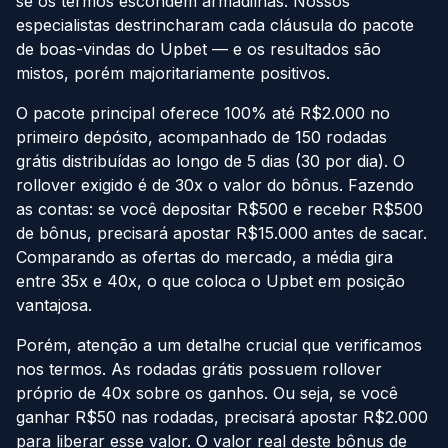
se os termos escondem armadilhas. Nossos
especialistas destrincharam cada cláusula do pacote
de boas-vindas do Upbet — e os resultados são
mistos, porém majoritariamente positivos.
O pacote principal oferece 100% até R$2.000 no
primeiro depósito, acompanhado de 150 rodadas
grátis distribuídas ao longo de 5 dias (30 por dia). O
rollover exigido é de 30x o valor do bônus. Fazendo
as contas: se você depositar R$500 e receber R$500
de bônus, precisará apostar R$15.000 antes de sacar.
Comparando as ofertas do mercado, a média gira
entre 35x e 40x, o que coloca o Upbet em posição
vantajosa.
Porém, atenção a um detalhe crucial que verificamos
nos termos. As rodadas grátis possuem rollover
próprio de 40x sobre os ganhos. Ou seja, se você
ganhar R$50 nas rodadas, precisará apostar R$2.000
para liberar esse valor. O valor real deste bônus de