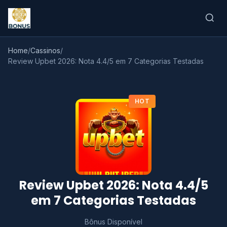
Ir
para
o
conteúdo
Home
/
Cassinos
/
Review Upbet 2026: Nota 4.4/5 em 7 Categorias Testadas
HOT
Review Upbet 2026: Nota 4.4/5
em 7 Categorias Testadas
Bônus Disponível