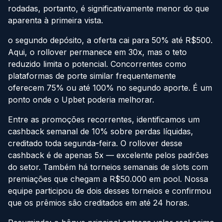
rodadas, portanto, é significativamente menor do que
aparenta à primeira vista.
o segundo depósito, a oferta cai para 50% até R$500.
Aqui, o rollover permanece em 30x, mas o teto
reduzido limita o potencial. Concorrentes como
plataformas de porte similar frequentemente
oferecem 75% ou até 100% no segundo aporte. É um
ponto onde o Upbet poderia melhorar.
Entre as promoções recorrentes, identificamos um
cashback semanal de 10% sobre perdas líquidas,
creditado toda segunda-feira. O rollover desse
cashback é de apenas 5x — excelente pelos padrões
do setor. Também há torneios semanais de slots com
premiações que chegam a R$50.000 em pool. Nossa
equipe participou de dois desses torneios e confirmou
que os prêmios são creditados em até 24 horas.