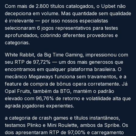
Com mais de 2.800 títulos catalogados, o Upbet não
decepciona em volume. Mas quantidade sem qualidade
é irrelevante — por isso nossos especialistas
selecionaram 6 jogos representativos para testes
aprofundados, cobrindo diferentes provedores e
categorias.
White Rabbit, da Big Time Gaming, impressionou com
seu RTP de 97,72% — um dos mais generosos que
encontramos em qualquer plataforma brasileira. O
mecânico Megaways funciona sem travamentos, e a
feature de compra de bônus opera corretamente. Já
Opal Fruits, também da BTG, mantém o padrão
elevado com 96,76% de retorno e volatilidade alta que
agrada jogadores experientes.
a categoria de crash games e títulos instantâneos,
testamos Plinko e Mini Roulette, ambos da Spribe. Os
dois apresentaram RTP de 97,00% e carregamento