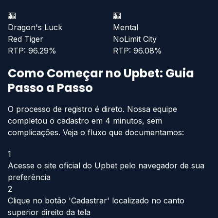
🎰
🎰
Dragon's Luck
Mental
Red Tiger
NoLimit City
RTP: 96.29%
RTP: 96.08%
Como Começar no Upbet: Guia
Passo a Passo
O processo de registro é direto. Nossa equipe
completou o cadastro em 4 minutos, sem
complicações. Veja o fluxo que documentamos:
1
Acesse o site oficial do Upbet pelo navegador de sua
preferência
2
Clique no botão 'Cadastrar' localizado no canto
superior direito da tela