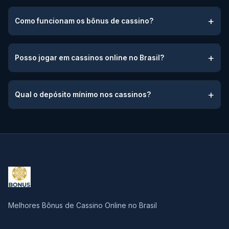
Como funcionam os bônus de cassino?
Posso jogar em cassinos online no Brasil?
Qual o depósito mínimo nos cassinos?
Melhores Bônus de Cassino Online no Brasil