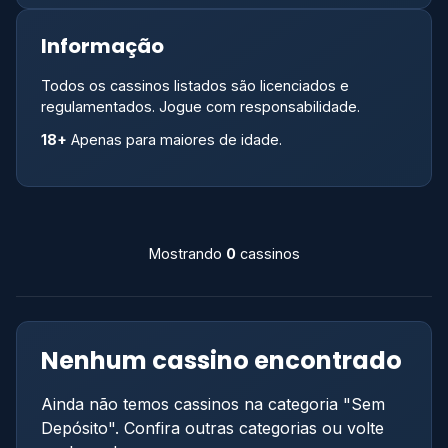
Informação
Todos os cassinos listados são licenciados e
regulamentados. Jogue com responsabilidade.
18+
Apenas para maiores de idade.
Mostrando
0
cassinos
Nenhum cassino encontrado
Ainda não temos cassinos na categoria "Sem
Depósito". Confira outras categorias ou volte