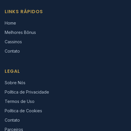
LINKS RÁPIDOS
Home
Melhores Bônus
Cassinos
Contato
LEGAL
Sobre Nós
Política de Privacidade
Termos de Uso
Política de Cookies
Contato
Parceiros