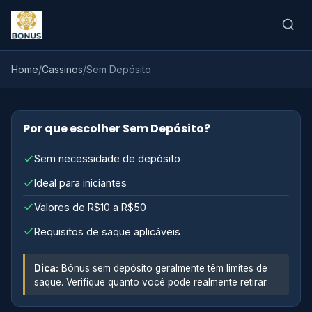
Ir
para
o
conteúdo
Home
/
Cassinos
/
Sem Depósito
Por que escolher Sem Depósito?
Sem necessidade de depósito
Ideal para iniciantes
Valores de R$10 a R$50
Requisitos de saque aplicáveis
Dica:
Bônus sem depósito geralmente têm limites de
saque. Verifique quanto você pode realmente retirar.